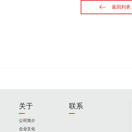
返回列表
关于
联系
公司简介
企业文化