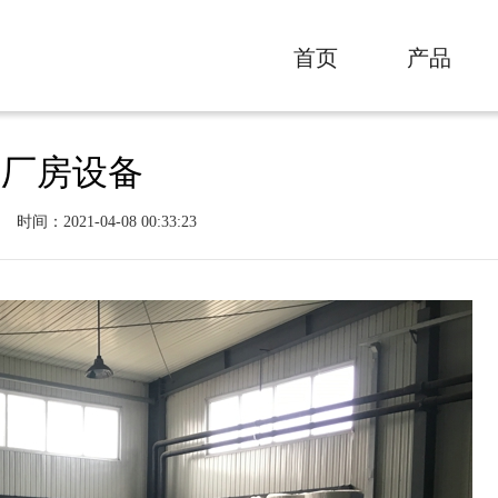
首页
产品
首页
产品
厂房设备
时间：2021-04-08 00:33:23